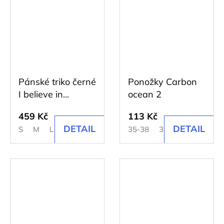
Pánské triko černé
Ponožky Carbon
I believe in...
ocean 2
459 Kč
113 Kč
DETAIL
DETAIL
S
M
L
XL
2XL
35-38
39-43
44-48