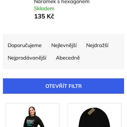
135
Náramek s hexagonem
Kč
Skladem
135 Kč
Ř
Doporučujeme
Nejlevnější
Nejdražší
a
z
Nejprodávanější
Abecedně
e
n
í
OTEVŘÍT FILTR
p
r
V
o
ý
d
p