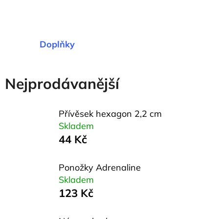
D
o
p
Doplňky
o
r
u
Nejprodávanější
č
u
j
Přívěsek hexagon 2,2 cm
e
Skladem
m
44 Kč
e
Ponožky Adrenaline
Skladem
NÁRAMEK
123 Kč
S
HEXAGONEM