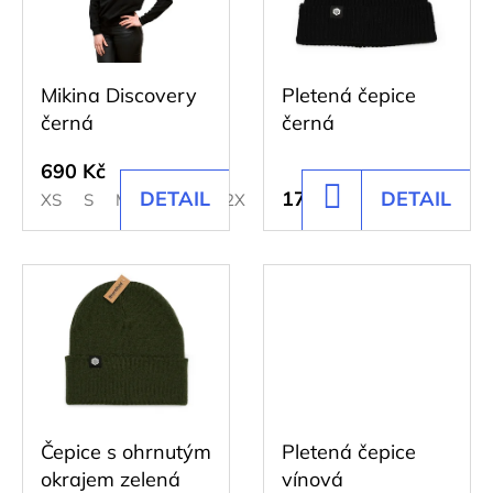
u
i
k
s
t
Mikina Discovery
Pletená čepice
p
ů
černá
černá
r
o
690 Kč
DETAIL
170 Kč
DETAIL
DO
XS
S
M
L
XL
2XL
3XL
d
KOŠÍKU
u
k
t
ů
Čepice s ohrnutým
Pletená čepice
okrajem zelená
vínová