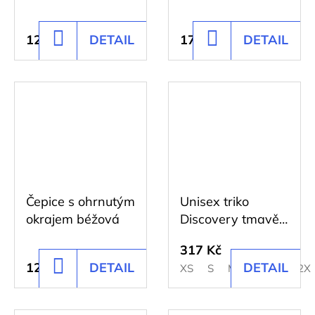
125 Kč
DETAIL
170 Kč
DETAIL
DO
DO
KOŠÍKU
KOŠÍKU
Čepice s ohrnutým
Unisex triko
okrajem béžová
Discovery tmavě
modré
317 Kč
125 Kč
DETAIL
DETAIL
DO
XS
S
M
L
XL
2X
KOŠÍKU