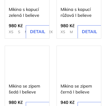
Mikina s kapucí
Mikina s kapucí
zelená I believe
růžová I believe
980 Kč
980 Kč
DETAIL
DETAIL
XS
S
M
L
XL
2XL
XS
M
L
XL
2XL
Mikina se zipem
Mikina se zipem
šedá I believe
černá I believe
980 Kč
940 Kč