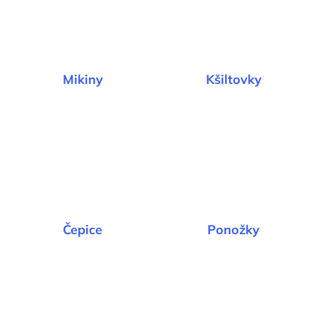
e
t
e
n
Mikiny
Kšiltovky
a
j
í
t
?
Čepice
Ponožky
HLEDAT