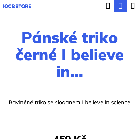
K
Hledat
Nák
Přejít
o
ZPĚT
ZPĚT
na
koší
š
obsah
Pánské triko
í
C
k
o
černé I believe
p
in...
o
t
ř
e
Bavlněné triko se sloganem I believe in science
b
u
j
459 Kč