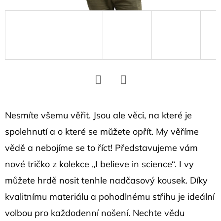
D
o
p
o
r
u
č
Facebook
Twitter
u
j
Nesmíte všemu věřit. Jsou ale věci, na které je
e
spolehnutí a o které se můžete opřít. My věříme
m
vědě a nebojíme se to říct! Představujeme vám
e
nové tričko z kolekce „I believe in science“. I vy
můžete hrdě nosit tenhle nadčasový kousek. Díky
UNISEX
kvalitnímu materiálu a pohodlnému střihu je ideální
TRIKO
DISCOVERY
volbou pro každodenní nošení. Nechte vědu
TMAVĚ