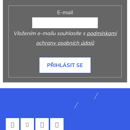
E-mail
Vložením e-mailu souhlasíte s
podmínkami
ochrany osobních údajů
PŘIHLÁSIT SE
Z
Ochrana osobních údajů
á
Obchodní podmínky
Nakupování
p
a