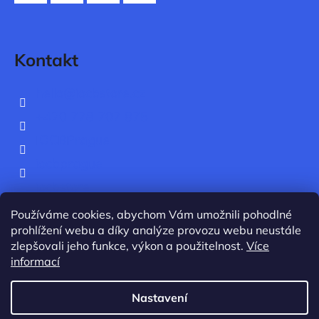
t
Facebook
Instagram
Twitter
YouTube
í
Kontakt
hello
@
iocbstore.cz
+420 778 707 875
IOCBPrague
iocbprague
iocbstore
IOCB Prague
Používáme cookies, abychom Vám umožnili pohodlné
prohlížení webu a díky analýze provozu webu neustále
zlepšovali jeho funkce, výkon a použitelnost.
Více
informací
Nastavení
Vytvořil Shoptet