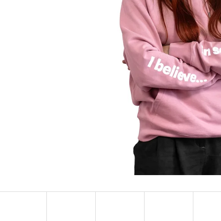
PONOŽKY ADRENALINE
NÁUŠNICE S H
123 Kč
57 Kč