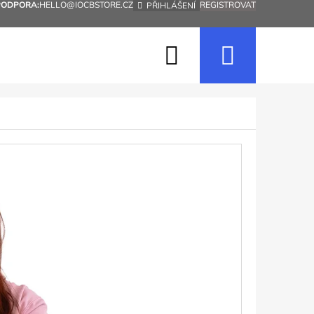
PODPORA:
HELLO@IOCBSTORE.CZ
REGISTROVAT
PŘIHLÁŠENÍ
Hledat
Nákup
košík
Následující