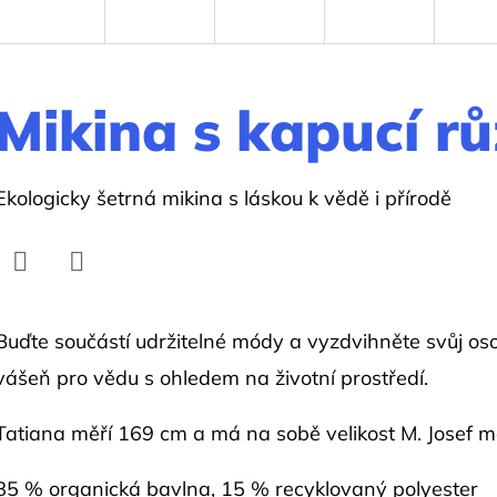
Mikina s kapucí rů
Ekologicky šetrná mikina s láskou k vědě i přírodě
Facebook
Twitter
Buďte součástí udržitelné módy a vyzdvihněte svůj osob
vášeň pro vědu s ohledem na životní prostředí.
Tatiana měří 169 cm a má na sobě velikost M. Josef m
85 % organická bavlna, 15 % recyklovaný polyester