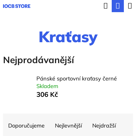
K
Hledat
Nák
Přejít
o
ZPĚT
ZPĚT
na
koší
š
obsah
Kraťasy
í
C
k
o
p
Nejprodávanější
o
t
Pánské sportovní kraťasy černé
ř
Skladem
306 Kč
e
b
Ř
u
Doporučujeme
Nejlevnější
Nejdražší
a
j