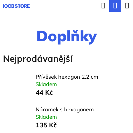
K
Hledat
Nák
Přejít
o
ZPĚT
ZPĚT
na
koší
š
obsah
Doplňky
í
C
k
o
p
Nejprodávanější
o
t
Přívěsek hexagon 2,2 cm
ř
Skladem
44 Kč
e
b
Náramek s hexagonem
u
Skladem
j
135 Kč