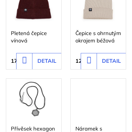
d
p
D
u
o
i
k
p
s
o
t
Pletená čepice
Čepice s ohrnutým
p
r
ů
vínová
okrajem béžová
r
u
č
o
u
170 Kč
DETAIL
125 Kč
DETAIL
DO
DO
d
j
KOŠÍKU
KOŠÍKU
u
e
k
m
e
t
ů
PONOŽKY
ADRENALINE
123
Přívěsek hexagon
Náramek s