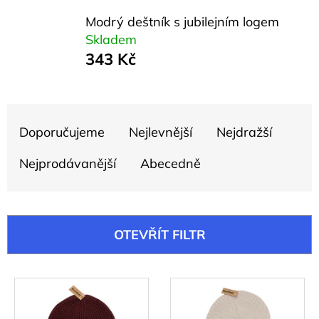
e
Modrý deštník s jubilejním logem
t
Skladem
e
343 Kč
n
a
Ř
j
Doporučujeme
Nejlevnější
Nejdražší
a
í
z
Nejprodávanější
Abecedně
t
e
?
n
í
OTEVŘÍT FILTR
p
r
HLEDAT
V
o
ý