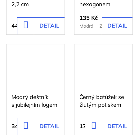
Kč
2,2 cm
hexagonem
135 Kč
44 Kč
DETAIL
DETAIL
DO
Modrá
Zelená
Černá
KOŠÍKU
Modrý deštník
Černý batůžek se
s jubilejním logem
žlutým potiskem
343 Kč
DETAIL
176 Kč
DETAIL
DO
DO
KOŠÍKU
KOŠÍKU