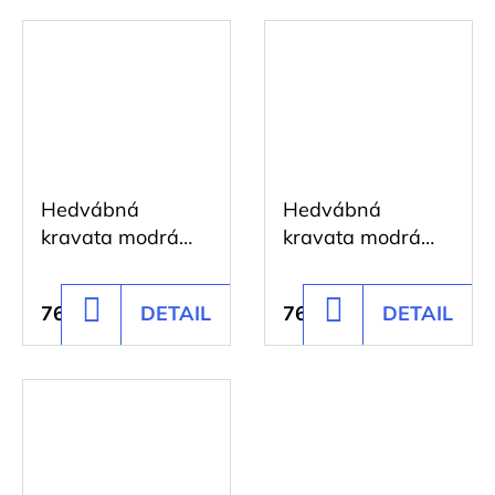
Hedvábná
Hedvábná
kravata modrá
kravata modrá
se šedým
s bílým potiskem
potiskem
761 Kč
DETAIL
761 Kč
DETAIL
DO
DO
KOŠÍKU
KOŠÍKU