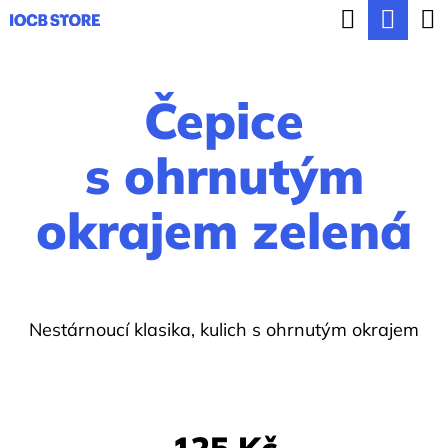
K
Hledat
Nák
Přejít
o
ZPĚT
ZPĚT
na
koší
š
obsah
Čepice
í
C
k
o
s ohrnutým
p
okrajem zelená
o
t
ř
e
Nestárnoucí klasika, kulich s ohrnutým okrajem
b
u
j
125 Kč