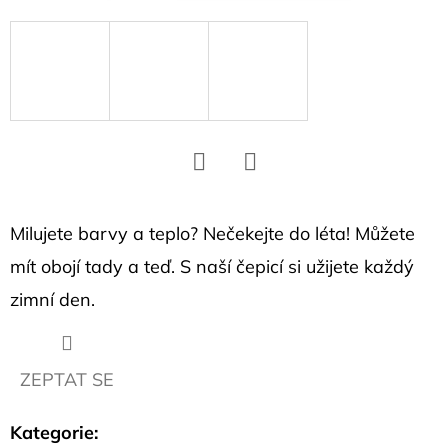
D
o
p
o
r
u
č
Facebook
Twitter
u
j
Milujete barvy a teplo? Nečekejte do léta! Můžete
e
mít obojí tady a teď. S naší čepicí si užijete každý
m
zimní den.
e
ZEPTAT SE
NÁUŠNICE
S
HEXAGONY
Kategorie
:
1,1