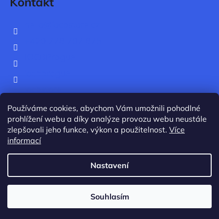
Kontakt
hello
@
iocbstore.cz
+420 778 707 875
IOCBPrague
iocbprague
iocbstore
IOCB Prague
Používáme cookies, abychom Vám umožnili pohodlné
prohlížení webu a díky analýze provozu webu neustále
zlepšovali jeho funkce, výkon a použitelnost.
Více
informací
Nastavení
Vytvořil Shoptet
Copyright 2026
IOCB Store
. Všechna práva
Souhlasím
vyhrazena.