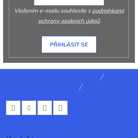
Vložením e-mailu souhlasíte s
podmínkami
ochrany osobních údajů
PŘIHLÁSIT SE
Z
Ochrana osobních údajů
á
Obchodní podmínky
Nakupování
p
a
t
Facebook
Instagram
Twitter
YouTube
í