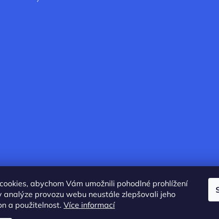
cookies, abychom Vám umožnili pohodlné prohlížení
 analýze provozu webu neustále zlepšovali jeho
on a použitelnost.
Více informací