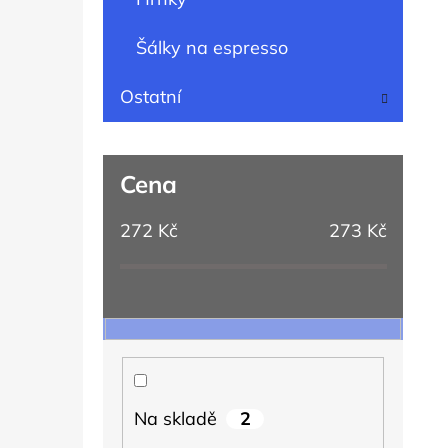
Šálky na espresso
Ostatní
Cena
272
Kč
273
Kč
2
Na skladě