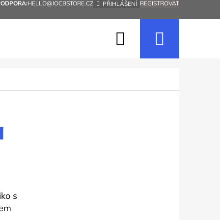
PODPORA:
HELLO@IOCBSTORE.CZ
REGISTROVAT
PŘIHLÁŠENÍ
Hledat
Nákup
košík
a
iko s
Následující
nem