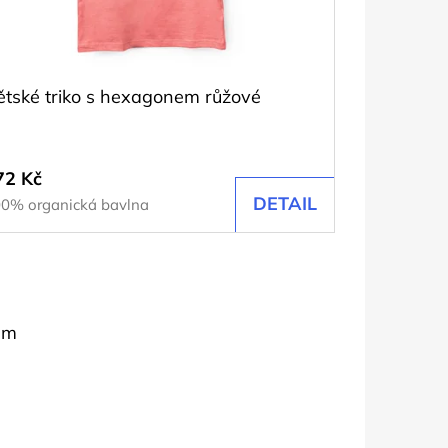
ětské triko s hexagonem růžové
72 Kč
DETAIL
0% organická bavlna
em