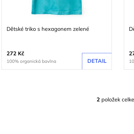
r
u
o
k
d
t
u
Dětské triko s hexagonem zelené
D
ů
k
t
272 Kč
2
ů
DETAIL
100% organická bavlna
10
2
položek celk
O
v
l
á
d