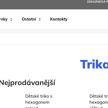
ZÁKAZNICKÁ 
rnky
Ostatní
Kontakty
Co potřebujete najít?
HLEDAT
Trik
Doporučujeme
Nejprodávanější
Dětské triko s
Dětské tr
hexagonem
hexago