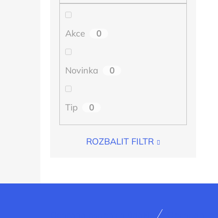
0
Akce
0
Novinka
0
Tip
ROZBALIT FILTR
Z
Ochrana osobních údajů
Obchodní p