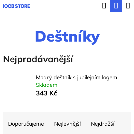
K
Hledat
Nák
Přejít
o
ZPĚT
ZPĚT
na
koší
š
obsah
Deštníky
í
C
k
o
p
Nejprodávanější
o
t
Modrý deštník s jubilejním logem
ř
Skladem
343 Kč
e
b
Ř
u
Doporučujeme
Nejlevnější
Nejdražší
a
j