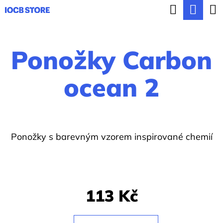
K
Hledat
Nák
Přejít
o
ZPĚT
ZPĚT
na
koší
š
obsah
Ponožky Carbon
í
C
k
o
ocean 2
p
o
t
Ponožky s
barevným vzorem
inspirované chemií
ř
e
b
u
113 Kč
j