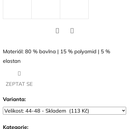
D
o
p
o
r
Facebook
Twitter
u
č
Materiál: 80 % bavlna | 15 % polyamid | 5 %
u
elastan
j
e
m
ZEPTAT SE
e
Varianta:
PŘÍVĚSEK
HEXAGON
1,5
CM
Kategorie
: