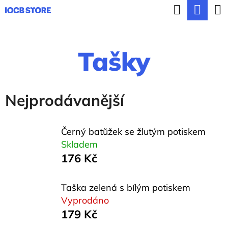
K
Hledat
Nák
Přejít
o
ZPĚT
ZPĚT
na
koší
š
obsah
Tašky
í
C
k
o
p
Nejprodávanější
o
t
Černý batůžek se žlutým potiskem
ř
Skladem
176 Kč
e
b
Taška zelená s bílým potiskem
u
Vyprodáno
j
179 Kč