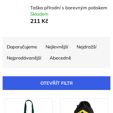
e
Taška přírodní s barevným potiskem
t
Skladem
e
211 Kč
n
a
Ř
j
Doporučujeme
Nejlevnější
Nejdražší
a
í
z
Nejprodávanější
Abecedně
t
e
?
n
í
OTEVŘÍT FILTR
p
r
HLEDAT
V
o
ý