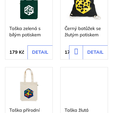
d
p
D
u
o
i
k
p
s
o
t
Taška zelená s
Černý batůžek se
p
r
ů
bílým potiskem
žlutým potiskem
r
u
č
o
u
179 Kč
DETAIL
176 Kč
DETAIL
DO
d
j
KOŠÍKU
u
e
k
m
e
t
ů
NÁRAMEK
S
HEXAGONEM
Taška přírodní
Taška žlutá