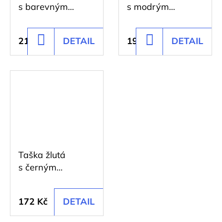
135
s barevným
s modrým
Kč
potiskem
potiskem
211 Kč
DETAIL
195 Kč
DETAIL
DO
DO
KOŠÍKU
KOŠÍKU
Taška žlutá
s černým
potiskem
172 Kč
DETAIL