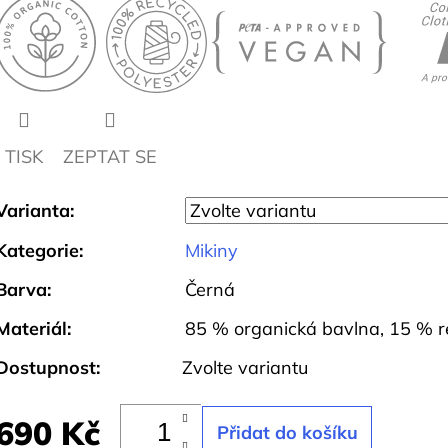
TISK
ZEPTAT SE
Varianta:
Kategorie
:
Mikiny
Barva
:
Černá
Materiál
:
85 % organická bavlna, 15 % r
Dostupnost:
Zvolte variantu
690 Kč