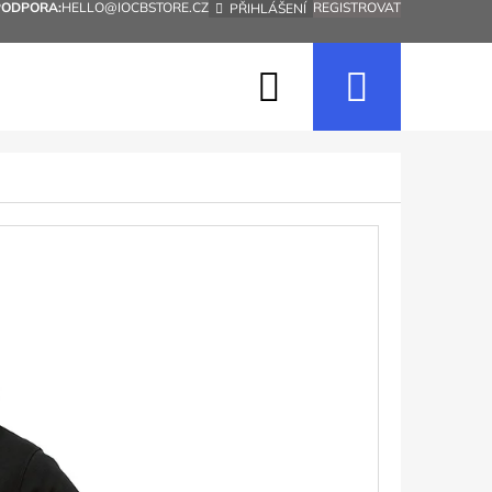
PODPORA:
HELLO@IOCBSTORE.CZ
REGISTROVAT
PŘIHLÁŠENÍ
Hledat
Nákup
košík
Následující