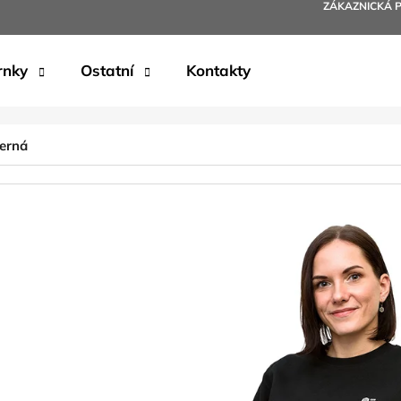
ZÁKAZNICKÁ 
rnky
Ostatní
Kontakty
Co potřebujete najít?
černá
HLEDAT
Doporučujeme