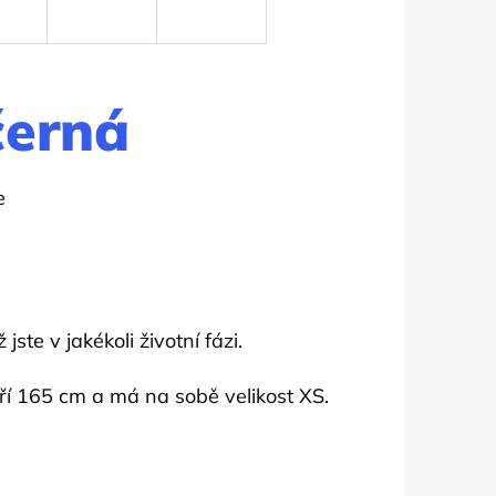
černá
e
ste v jakékoli životní fázi.
í 165 cm a má na sobě velikost XS.