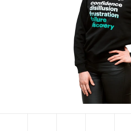
PONOŽKY ADRENALINE
NÁUŠNICE S H
123 Kč
57 Kč