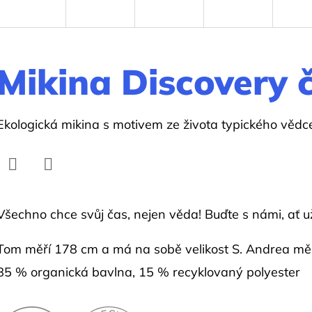
Mikina Discovery 
Ekologická mikina s motivem ze života typického vědc
Facebook
Twitter
Všechno chce svůj čas, nejen věda! Buďte s námi, ať už j
Tom měří 178 cm a má na sobě velikost S. Andrea
měř
85 % organická bavlna, 15 % recyklovaný polyester