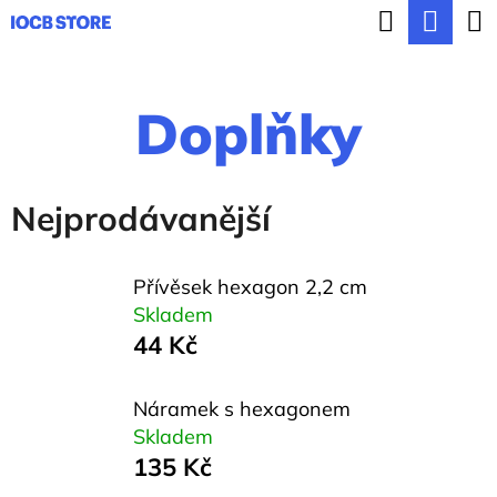
K
Hledat
Nák
Přejít
o
ZPĚT
ZPĚT
na
koší
š
obsah
Doplňky
í
C
k
o
p
Nejprodávanější
o
t
Přívěsek hexagon 2,2 cm
ř
Skladem
44 Kč
e
b
Náramek s hexagonem
u
Skladem
j
135 Kč