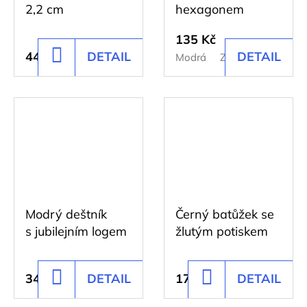
MODRÉ
2,2 cm
hexagonem
317
Kč
135 Kč
44 Kč
DETAIL
DETAIL
DO
Modrá
Zelená
Černá
KOŠÍKU
Modrý deštník
Černý batůžek se
s jubilejním logem
žlutým potiskem
343 Kč
DETAIL
176 Kč
DETAIL
DO
DO
KOŠÍKU
KOŠÍKU