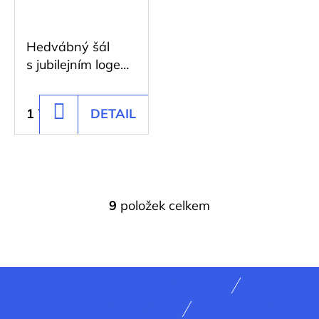
Hedvábný šál
s jubilejním logem
ÚOCHB bílý
1 728 Kč
DETAIL
DO
KOŠÍKU
9
položek celkem
O
v
l
á
Z
d
Ochrana osobních údajů
á
a
Obchodní podmínky
Nakupování