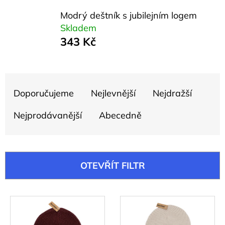
e
Modrý deštník s jubilejním logem
t
Skladem
e
343 Kč
n
a
Ř
j
Doporučujeme
Nejlevnější
Nejdražší
a
í
z
Nejprodávanější
Abecedně
t
e
?
n
í
OTEVŘÍT FILTR
p
r
HLEDAT
V
o
ý