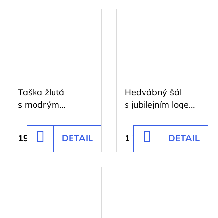
Taška žlutá
Hedvábný šál
s modrým
s jubilejním logem
potiskem
ÚOCHB modrý
195 Kč
DETAIL
1 728 Kč
DETAIL
DO
DO
KOŠÍKU
KOŠÍKU