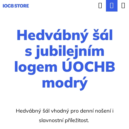
K
Hledat
Nák
Přejít
o
ZPĚT
ZPĚT
na
koší
š
obsah
Hedvábný šál
í
C
k
o
s jubilejním
p
logem ÚOCHB
o
t
modrý
ř
e
b
u
Hedvábný šál vhodný pro denní nošení i
j
slavnostní příležitost.