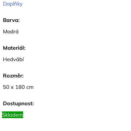
Doplňky
44
Kč
Barva
:
Modrá
Materiál
:
Hedvábí
Rozměr
:
50 x 180 cm
Dostupnost:
Skladem