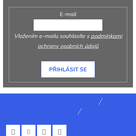
E-mail
Vložením e-mailu souhlasíte s
podmínkami
ochrany osobních údajů
PŘIHLÁSIT SE
Z
Ochrana osobních údajů
á
Obchodní podmínky
Nakupování
p
a