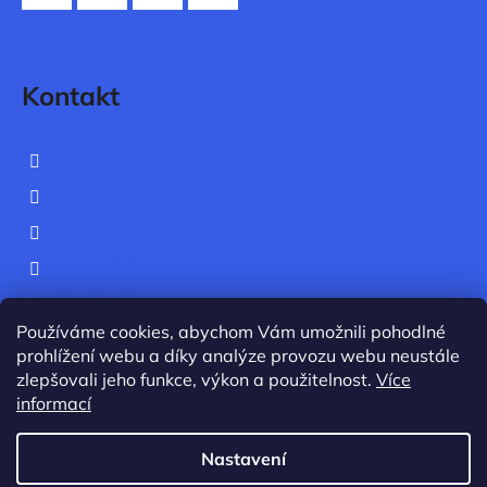
t
Facebook
Instagram
Twitter
YouTube
í
Kontakt
hello
@
iocbstore.cz
+420 778 707 875
IOCBPrague
iocbprague
iocbstore
IOCB Prague
Používáme cookies, abychom Vám umožnili pohodlné
prohlížení webu a díky analýze provozu webu neustále
zlepšovali jeho funkce, výkon a použitelnost.
Více
informací
Nastavení
Vytvořil Shoptet