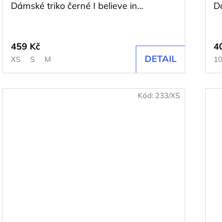
Dámské triko černé I believe in...
D
459 Kč
4
DETAIL
XS
S
M
10
Kód:
233/XS