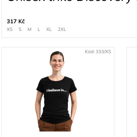
317 Kč
XS
S
M
L
XL
2XL
Kód:
333/XS