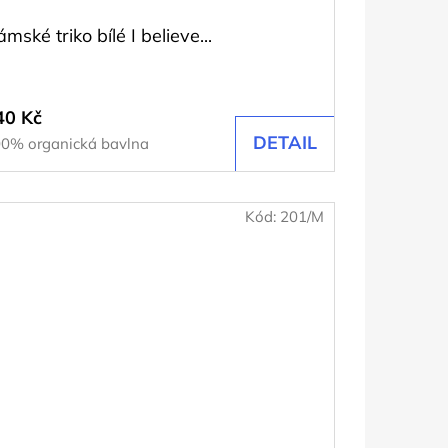
mské triko bílé I believe...
40 Kč
DETAIL
0% organická bavlna
Kód:
201/M