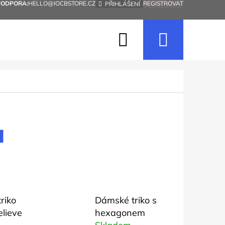
PODPORA:
HELLO@IOCBSTORE.CZ
REGISTROVAT
PŘIHLÁŠENÍ
Hledat
Nákup
košík
a
riko
Dámské triko s
Následující
elieve
hexagonem