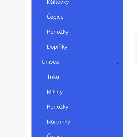
Kšiltovky
í
p
PŘÍVĚSEK HEXAGON 2,2 CM
Čepice
a
44 Kč
Ponožky
n
e
Doplňky
l
Unisex
Trika
Mikiny
Ponožky
Náramky
Čepice