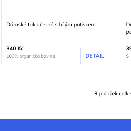
Dámské triko černé s bílým potiskem
D
p
340 Kč
3
DETAIL
100% organická bavlna
S
9
položek celk
O
v
l
á
d