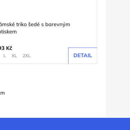
ámské triko šedé s barevným
otiskem
93 Kč
DETAIL
L
XL
2XL
em