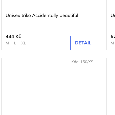
Unisex triko Accidentally beautiful
U
434 Kč
5
DETAIL
M
L
XL
M
Kód:
150/XS