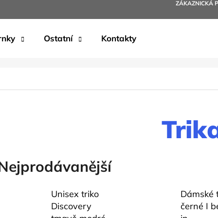
ZÁKAZNICKÁ 
rnky
Ostatní
Kontakty
Co potřebujete najít?
HLEDAT
Trik
Doporučujeme
Nejprodávanější
Unisex triko
Dámské t
Discovery
černé I b