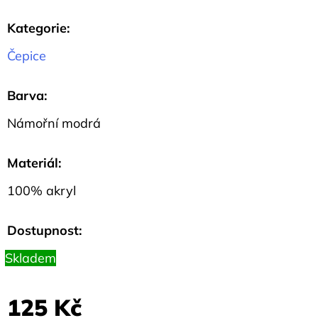
44
Kč
Kategorie
:
Čepice
Barva
:
Námořní modrá
Materiál
:
100% akryl
Dostupnost:
Skladem
125 Kč