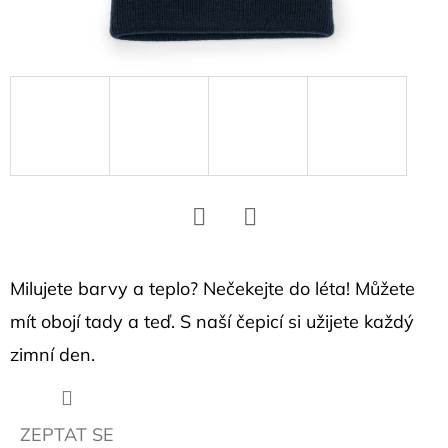
D
o
p
o
r
u
č
u
j
Facebook
Twitter
e
m
Milujete barvy a teplo? Nečekejte do léta! Můžete
e
mít obojí tady a teď. S naší čepicí si užijete každý
zimní den.
PŘÍVĚSEK
HEXAGON
2,2
CM
ZEPTAT SE