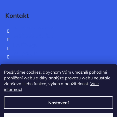
í
Kontakt
hello
@
iocbstore.cz
+420 778 707 875
IOCBPrague
iocbprague
iocbstore
IOCB Prague
Používáme cookies, abychom Vám umožnili pohodlné
prohlížení webu a díky analýze provozu webu neustále
zlepšovali jeho funkce, výkon a použitelnost.
Více
informací
Nastavení
Vytvořil Shoptet
Copyright 2026
IOCB Store
. Všechna práva