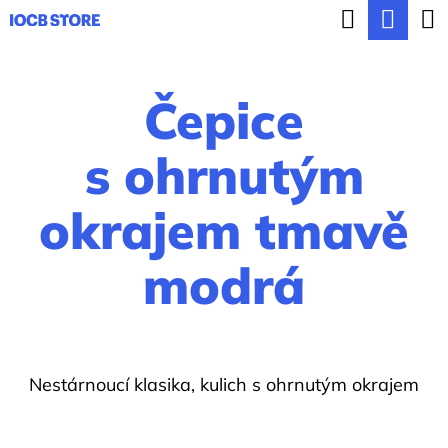
K
Hledat
Nák
Přejít
o
ZPĚT
ZPĚT
na
koší
š
obsah
Čepice
í
C
k
o
s ohrnutým
p
okrajem tmavě
o
t
modrá
ř
e
b
u
Nestárnoucí klasika, kulich s ohrnutým okrajem
j