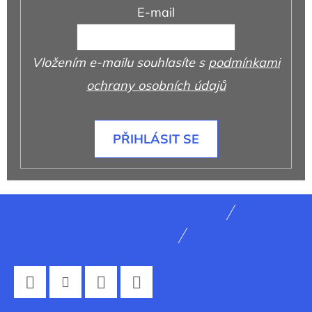
E-mail
Vložením e-mailu souhlasíte s
podmínkami
ochrany osobních údajů
PŘIHLÁSIT SE
Z
Ochrana osobních údajů
á
Obchodní podmínky
Nakupování
p
a
t
Facebook
Instagram
Twitter
YouTube