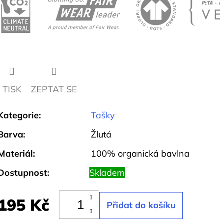
TISK
ZEPTAT SE
Kategorie
:
Tašky
Barva
:
Žlutá
Materiál
:
100% organická bavlna
Dostupnost:
Skladem
195 Kč