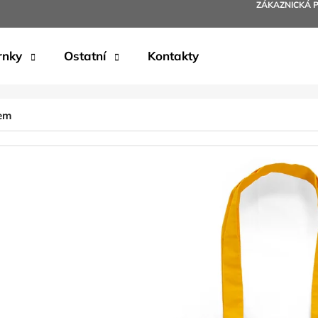
ZÁKAZNICKÁ 
rnky
Ostatní
Kontakty
Co potřebujete najít?
kem
HLEDAT
Doporučujeme