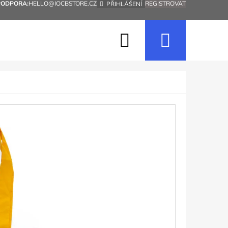
PODPORA:
HELLO@IOCBSTORE.CZ
REGISTROVAT
PŘIHLÁŠENÍ
Hledat
Nákup
košík
Následující