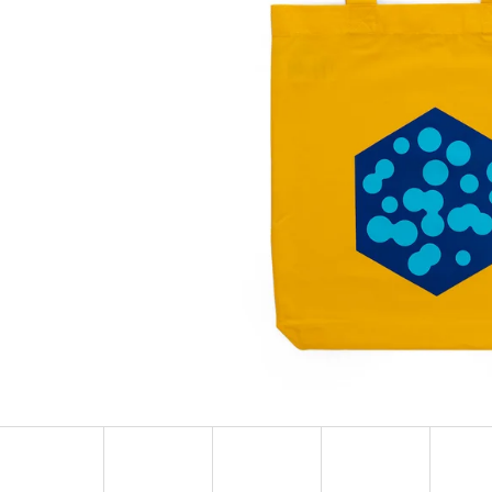
PONOŽKY ADRENALINE
NÁUŠNICE S H
123 Kč
57 Kč