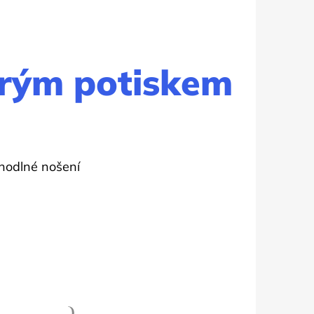
drým potiskem
ohodlné nošení