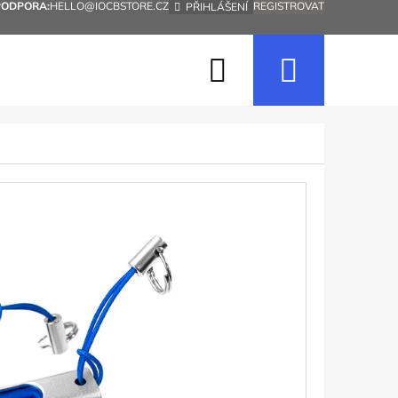
PODPORA:
HELLO@IOCBSTORE.CZ
REGISTROVAT
PŘIHLÁŠENÍ
Hledat
Nákup
košík
Následující