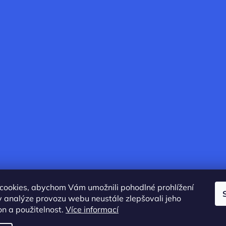
cookies, abychom Vám umožnili pohodlné prohlížení
 analýze provozu webu neustále zlepšovali jeho
on a použitelnost.
Více informací
áva vyhrazena.