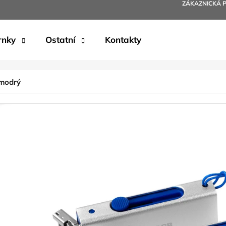
ZÁKAZNICKÁ 
rnky
Ostatní
Kontakty
Co potřebujete najít?
 modrý
HLEDAT
Doporučujeme