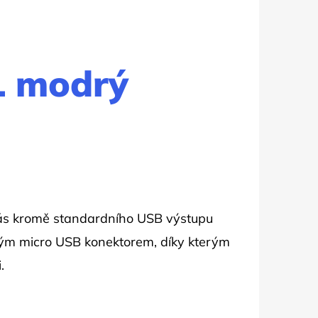
1 modrý
Vás kromě standardního USB výstupu
ým micro USB konektorem, díky kterým
.