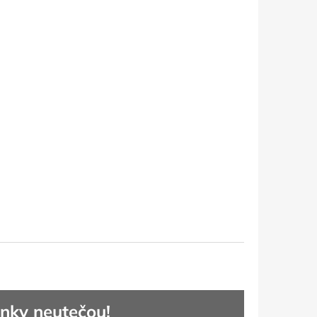
nky neutečou!