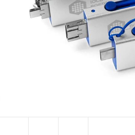
PONOŽKY ADRENALINE
NÁUŠNICE S H
123 Kč
57 Kč