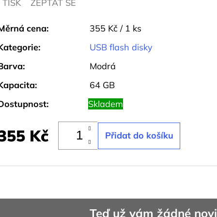
TISK
ZEPTAT SE
Měrná
Měrná cena:
355 Kč / 1 ks
cena:
Kategorie
:
USB flash disky
Barva
:
Modrá
Kapacita
:
64 GB
Dostupnost:
Skladem
355 Kč
Teď už vám žádné novi