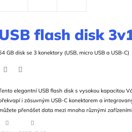
USB flash disk 3v
64 GB disk se 3 konektory (USB, micro USB a USB-C)
Facebook
Twitter
Tento elegantní USB flash disk s vysokou kapacitou 
překvapí i zásuvným USB-C konektorem a integrovan
můžete přenášet data mezi mnoha různými zařízeními