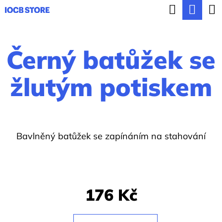
K
Hledat
Nák
Přejít
o
ZPĚT
ZPĚT
na
koší
š
obsah
Černý batůžek se
í
C
k
o
žlutým potiskem
p
o
t
Bavlněný batůžek se zapínáním na stahování
ř
e
b
u
176 Kč
j