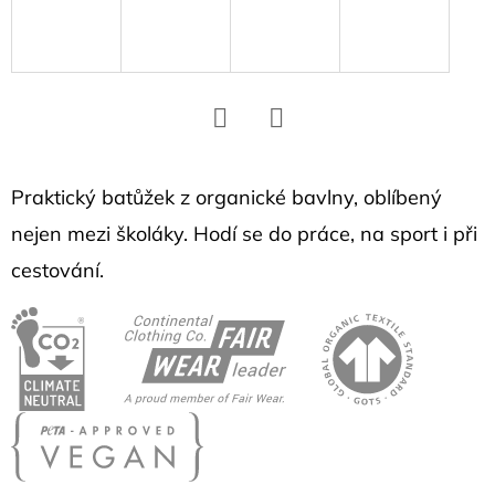
D
o
p
o
r
Facebook
Twitter
u
č
Praktický batůžek z organické bavlny, oblíbený
u
nejen mezi školáky. Hodí se do práce, na sport i při
j
cestování.
e
m
e
NÁUŠNICE
S
HEXAGONY
1,1