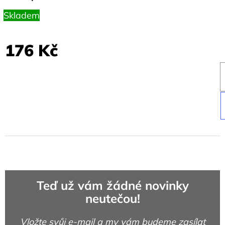
Skladem
176 Kč
Teď už vám žádné novinky
neutečou!
Vložte svůj e-mail a my vám budeme zasílat