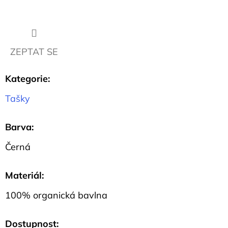
CM
57
Kč
ZEPTAT SE
Kategorie
:
Tašky
Barva
:
Černá
Materiál
:
100% organická bavlna
Dostupnost: