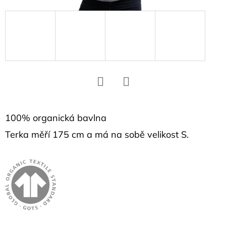
D
o
p
o
r
u
č
Facebook
Twitter
u
j
100% organická bavlna
e
Terka měří 175 cm a má na sobě velikost S.
m
e
DÁMSKÉ
TRIKO
ČERNÉ
I