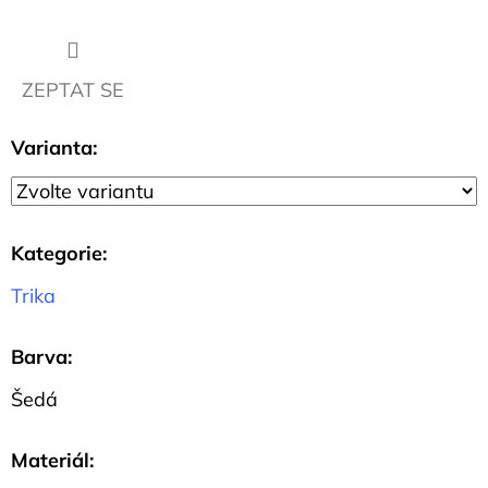
BELIEVE
IN...
459
Kč
ZEPTAT SE
Varianta:
Kategorie
:
Trika
Barva
:
Šedá
Materiál
: