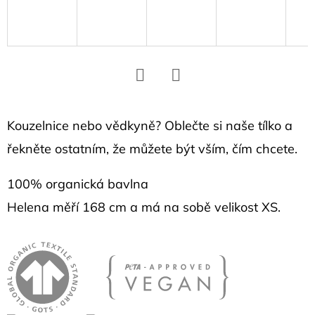
D
o
p
o
r
Facebook
Twitter
u
č
Kouzelnice nebo vědkyně? Oblečte si naše tílko a
u
řekněte ostatním, že můžete být vším, čím chcete.
j
e
100% organická bavlna
m
Helena měří 168 cm a má na sobě velikost XS.
e
MIKINA
S KAPUCÍ
ZELENÁ
I BELIEVE