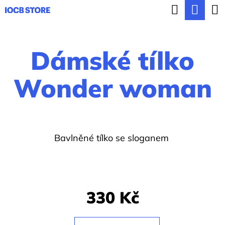
K
Hledat
Nák
Přejít
o
ZPĚT
ZPĚT
na
koší
š
obsah
Dámské tílko
í
C
k
o
Wonder woman
p
o
t
Bavlněné tílko se sloganem
ř
e
b
u
330 Kč
j