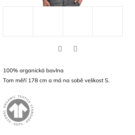
D
o
p
o
r
u
č
Facebook
Twitter
u
j
100% organická bavlna
e
Tom měří 178 cm a má na sobě velikost S.
m
e
PONOŽKY
ADRENALINE
123