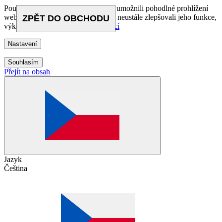
Používáme cookies, abychom Vám umožnili pohodlné prohlížení
webu a díky analýze provozu webu neustále zlepšovali jeho funkce,
ZPĚT
ZPĚT
DO OBCHODU
DO OBCHODU
výkon a použitelnost.
Více informací
Nastavení
Souhlasím
Přejít na obsah
Jazyk
Čeština