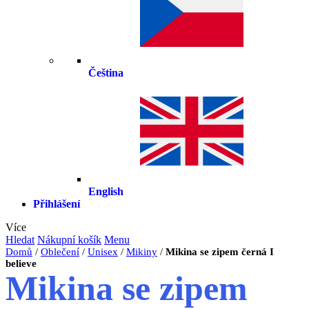
Čeština
English
Přihlášení
Více
Hledat
Nákupní košík
Menu
Domů
/
Oblečení
/
Unisex
/
Mikiny
/
Mikina se zipem černá I
believe
Mikina se zipem