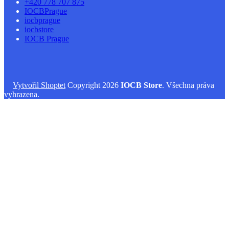
+420 778 707 875
IOCBPrague
iocbprague
iocbstore
IOCB Prague
Vytvořil Shoptet
Copyright 2026
IOCB Store
. Všechna práva
vyhrazena.