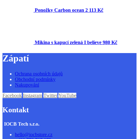
Ponožky Carbon ocean 2
113 Kč
Mikina s kapucí zelená I believe
980 Kč
Zápatí
Ochrana osobních údajů
Obchodní podmínky
Nakupování
Facebook
Instagram
Twitter
YouTube
Kontakt
IOCB Tech s.r.o.
hello
@
iocbstore.cz