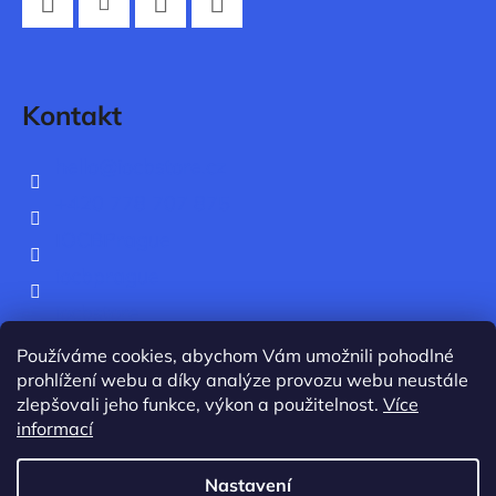
t
Facebook
Instagram
Twitter
YouTube
í
Kontakt
hello
@
iocbstore.cz
+420 778 707 875
IOCBPrague
iocbprague
iocbstore
IOCB Prague
Používáme cookies, abychom Vám umožnili pohodlné
prohlížení webu a díky analýze provozu webu neustále
zlepšovali jeho funkce, výkon a použitelnost.
Více
informací
Nastavení