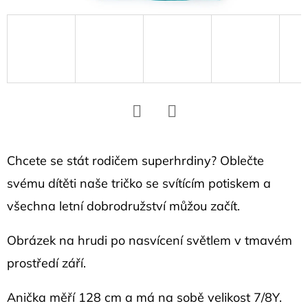
D
o
p
o
r
u
č
Facebook
Twitter
u
j
Chcete se stát rodičem superhrdiny? Oblečte
e
svému dítěti naše tričko se svítícím potiskem a
m
všechna letní dobrodružství můžou začít.
e
Obrázek na hrudi
po nasvícení světlem v tmavém
prostředí září.
NÁUŠNICE
S
HEXAGONY
Anička měří 128 cm a má na sobě velikost 7/8Y.
1,1