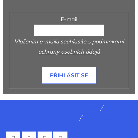
E-mail
Vložením e-mailu souhlasíte s
podmínkami
ochrany osobních údajů
PŘIHLÁSIT SE
Z
Ochrana osobních údajů
á
Obchodní podmínky
Nakupování
p
a