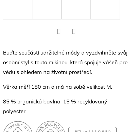
D
o
p
o
r
Facebook
Twitter
u
č
Buďte součástí udržitelné módy a vyzdvihněte svůj
u
osobní styl s touto mikinou, která spojuje vášeň pro
j
vědu s ohledem na životní prostředí.
e
m
Věrka měří 180 cm a má na sobě velikost M.
e
85 % organická bavlna, 15 % recyklovaný
polyester
NÁUŠNICE
S
HEXAGONY
1,1