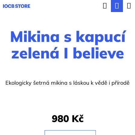
K
Hledat
Nák
Přejít
o
ZPĚT
ZPĚT
na
koší
š
obsah
Mikina s kapucí
í
C
k
o
zelená I believe
p
o
t
Ekologicky šetrná mikina s láskou k vědě i přírodě
ř
e
b
u
980 Kč
j