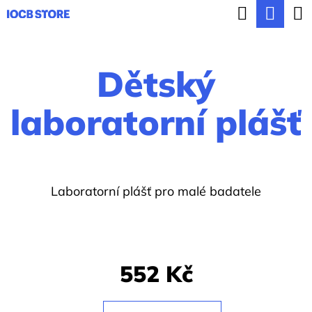
K
Hledat
Nák
Přejít
o
ZPĚT
ZPĚT
na
koší
š
obsah
Dětský
í
C
k
o
laboratorní plášť
p
o
t
Laboratorní plášť pro malé badatele
ř
e
b
u
552 Kč
j