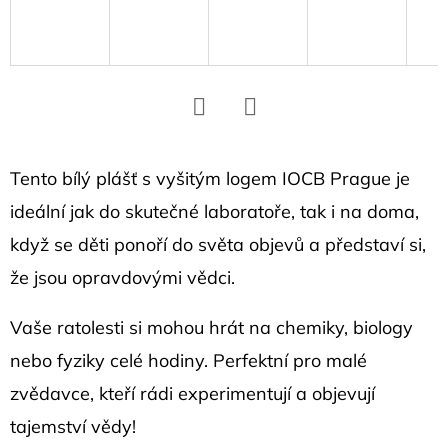
D
o
p
o
r
Facebook
Twitter
u
č
Tento bílý plášť s vyšitým logem IOCB Prague je
u
ideální jak do skutečné laboratoře, tak i na doma,
j
když se děti ponoří do světa objevů a představí si,
e
že jsou opravdovými vědci.
m
e
Vaše ratolesti si mohou hrát na chemiky, biology
nebo fyziky celé hodiny. Perfektní pro malé
NÁUŠNICE
zvědavce, kteří rádi experimentují a objevují
S
HEXAGONY
tajemství vědy!
1,1