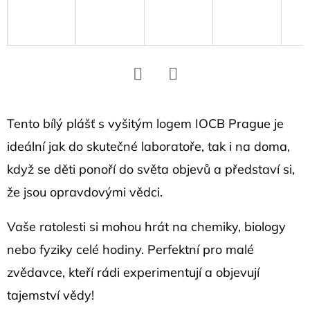
D
o
p
o
r
Facebook
Twitter
u
č
Tento bílý plášť s vyšitým logem IOCB Prague je
u
ideální jak do skutečné laboratoře, tak i na doma,
j
když se děti ponoří do světa objevů a představí si,
e
že jsou opravdovými vědci.
m
e
Vaše ratolesti si mohou hrát na chemiky, biology
nebo fyziky celé hodiny. Perfektní pro malé
MIKINA
zvědavce, kteří rádi experimentují a objevují
S KAPUCÍ
ZELENÁ
tajemství vědy!
I BELIEVE