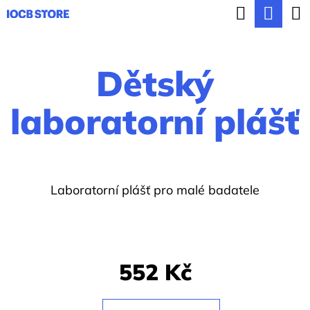
K
Hledat
Nák
Přejít
o
ZPĚT
ZPĚT
na
koší
š
obsah
Dětský
í
C
k
o
laboratorní plášť
p
o
t
Laboratorní plášť pro malé badatele
ř
e
b
u
552 Kč
j