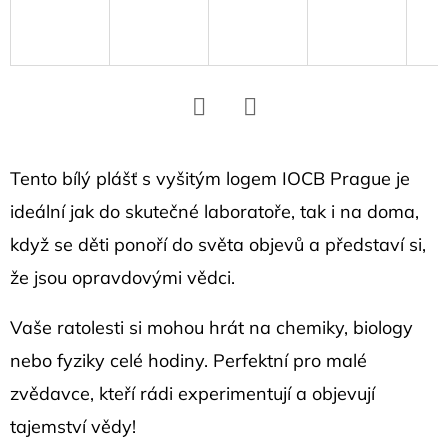
D
o
p
o
r
Facebook
Twitter
u
č
Tento bílý plášť s vyšitým logem IOCB Prague je
u
ideální jak do skutečné laboratoře, tak i na doma,
j
když se děti ponoří do světa objevů a představí si,
e
že jsou opravdovými vědci.
m
e
Vaše ratolesti si mohou hrát na chemiky, biology
nebo fyziky celé hodiny. Perfektní pro malé
NÁRAMEK
zvědavce, kteří rádi experimentují a objevují
S
HEXAGONEM
tajemství vědy!