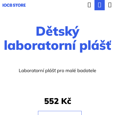
K
Hledat
Nák
Přejít
o
ZPĚT
ZPĚT
na
koší
š
obsah
Dětský
í
C
k
o
laboratorní plášť
p
o
t
Laboratorní plášť pro malé badatele
ř
e
b
u
552 Kč
j