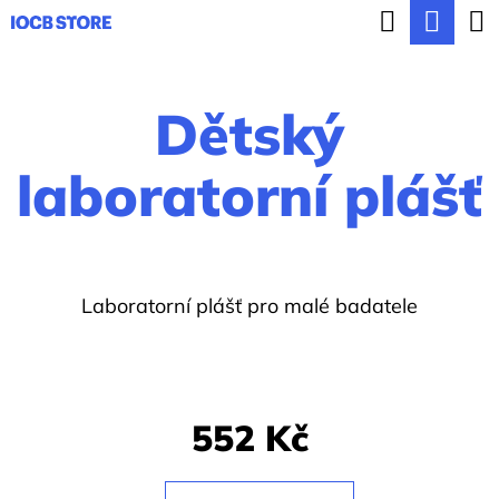
K
Hledat
Nák
Přejít
o
ZPĚT
ZPĚT
na
koší
š
obsah
Dětský
í
C
k
o
laboratorní plášť
p
o
t
Laboratorní plášť pro malé badatele
ř
e
b
u
552 Kč
j