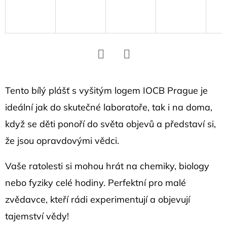
D
o
p
o
r
Facebook
Twitter
u
č
Tento bílý plášť s vyšitým logem IOCB Prague je
u
ideální jak do skutečné laboratoře, tak i na doma,
j
když se děti ponoří do světa objevů a představí si,
e
že jsou opravdovými vědci.
m
e
Vaše ratolesti si mohou hrát na chemiky, biology
nebo fyziky celé hodiny. Perfektní pro malé
PŘÍVĚSEK
zvědavce, kteří rádi experimentují a objevují
HEXAGON
1,5
tajemství vědy!
CM